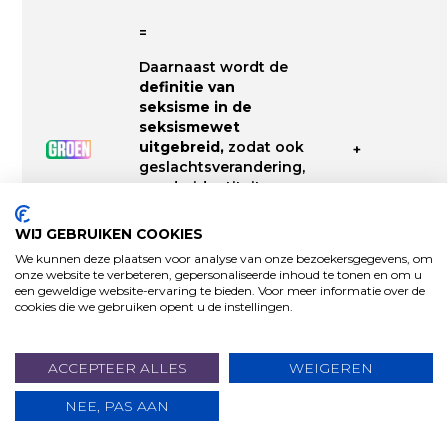
=
Daarnaast wordt de
definitie van
seksisme in de
seksismewet
uitgebreid,
zodat ook
+
geslachtsverandering,
genderidentiteit,
genderexpressie en
seksekenmerken
WIJ GEBRUIKEN COOKIES
door de wet
We kunnen deze plaatsen voor analyse van onze bezoekersgegevens, om
beschermd worden.
onze website te verbeteren, gepersonaliseerde inhoud te tonen en om u
een geweldige website-ervaring te bieden. Voor meer informatie over de
cookies die we gebruiken opent u de instellingen.
-
ACCEPTEER ALLES
WEIGEREN
+
NEE, PAS AAN
DOE EEN GIFT
/