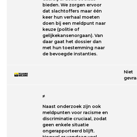
bieden. We zorgen ervoor
dat slachtoffers maar één
keer hun verhaal moeten
doen bij een meldpunt naar
keuze (politie of
gelijkekansenorgaan). Van
daar gaat het dossier dan
met hun toestemming naar
de bevoegde instanties.
Niet
gevr
≠
Naast onderzoek zijn ook
meldpunten voor racisme en
discriminatie cruciaal, zodat
geen enkele situatie
ongerapporteerd blijft.
Hoewel er vandaag veel