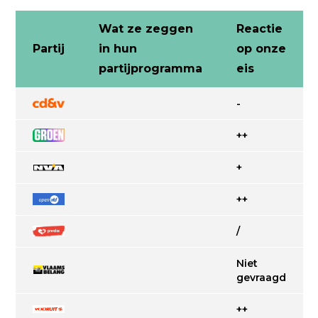
Wat ze zeggen
Reactie
Partij
in hun
op onze
partijprogramma
eis
-
++
+
++
/
Niet
gevraagd
++