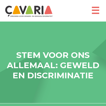
Overslaan
en
☰
naar
de
inhoud
gaan
STEM VOOR ONS
ALLEMAAL: GEWELD
EN DISCRIMINATIE