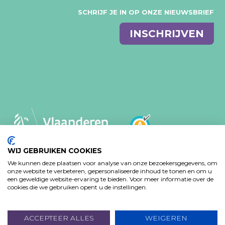
SCHRIJF JE IN OP ONZE NIEUWSBRIEF
E-
INSCHRIJVEN
mail
WIJ GEBRUIKEN COOKIES
We kunnen deze plaatsen voor analyse van onze bezoekersgegevens, om
MVO-BELEID
PRIVACY VERKLARING
onze website te verbeteren, gepersonaliseerde inhoud te tonen en om u
TOEGANKELIJKHEIDSVERKLARING
een geweldige website-ervaring te bieden. Voor meer informatie over de
cookies die we gebruiken opent u de instellingen.
Design: Bjorn Van Houtte & Tim Bisschop - Webontwikkeling:
www.koba.be
ACCEPTEER ALLES
WEIGEREN