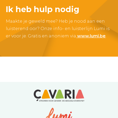
Ik heb hulp nodig
Maakte je geweld mee? Heb je nood aan een
luisterend oor? Onze info- en luisterlijn Lumi is
er voor je. Gratis en anoniem via
www.lumi.be
.