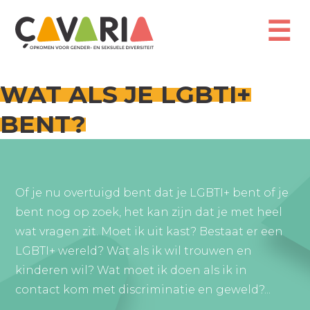
Overslaan
en
☰
naar
de
inhoud
gaan
WAT ALS JE LGBTI+
BENT?
Of je nu overtuigd bent dat je LGBTI+ bent of je
bent nog op zoek, het kan zijn dat je met heel
wat vragen zit. Moet ik uit kast? Bestaat er een
LGBTI+ wereld? Wat als ik wil trouwen en
kinderen wil? Wat moet ik doen als ik in
contact kom met discriminatie en geweld?...