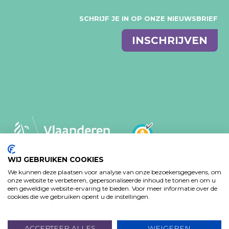
SCHRIJF JE IN OP ONZE NIEUWSBRIEF
E-
INSCHRIJVEN
mail
WIJ GEBRUIKEN COOKIES
We kunnen deze plaatsen voor analyse van onze bezoekersgegevens, om
MVO-BELEID
PRIVACY VERKLARING
onze website te verbeteren, gepersonaliseerde inhoud te tonen en om u
TOEGANKELIJKHEIDSVERKLARING
een geweldige website-ervaring te bieden. Voor meer informatie over de
cookies die we gebruiken opent u de instellingen.
Design: Bjorn Van Houtte & Tim Bisschop - Webontwikkeling:
www.koba.be
ACCEPTEER ALLES
WEIGEREN