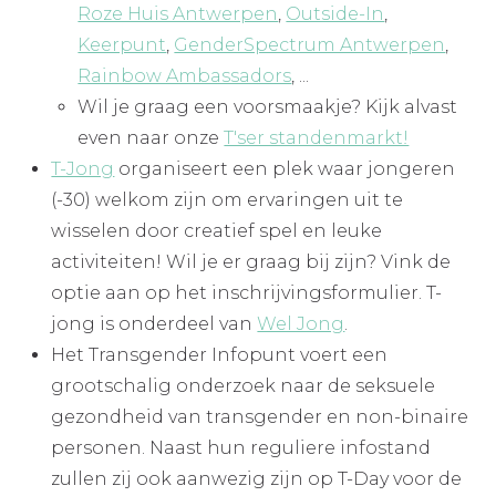
Roze Huis Antwerpen
,
Outside-In
,
Keerpunt
,
GenderSpectrum Antwerpen
,
Rainbow Ambassadors
, ...
Wil je graag een voorsmaakje? Kijk alvast
even naar onze
T'ser standenmarkt!
T-Jong
organiseert een plek waar jongeren
(-30) welkom zijn om ervaringen uit te
wisselen door creatief spel en leuke
activiteiten! Wil je er graag bij zijn? Vink de
optie aan op het inschrijvingsformulier. T-
jong is onderdeel van
Wel Jong
.
Het Transgender Infopunt voert een
grootschalig onderzoek naar de seksuele
gezondheid van transgender en non-binaire
personen. Naast hun reguliere infostand
zullen zij ook aanwezig zijn op T-Day voor de