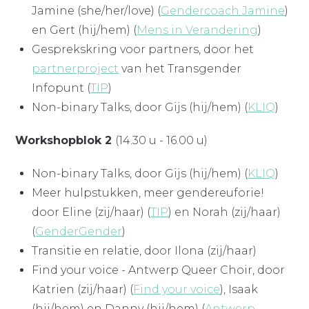
Jamine (she/her/love) (
Gendercoach Jamine
)
en Gert (hij/hem) (
Mens in Verandering
)
Gesprekskring voor partners, door het
partnerproject
van het Transgender
Infopunt (
TIP
)
Non-binary Talks, door Gijs (hij/hem) (
KLIQ
)
Workshopblok 2
(14.30 u - 16.00 u)
Non-binary Talks, door Gijs (hij/hem) (
KLIQ
)
Meer hulpstukken, meer gendereuforie!
door Eline (zij/haar) (
TIP
) en Norah (zij/haar)
(
GenderGender
)
Transitie en relatie, door Ilona (zij/haar)
Find your voice - Antwerp Queer Choir, door
Katrien (zij/haar) (
Find your voice
), Isaak
(hij/hem) en Danny (hij/hem) (
Antwerp