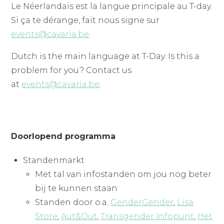
Le Néerlandais est la langue principale au T-day.
Si ça te dérange, fait nous signe sur
events@cavaria.be
.
Dutch is the main language at T-Day. Is this a
problem for you? Contact us
at
events@cavaria.be
.
Doorlopend programma
Standenmarkt
Met tal van infostanden om jou nog beter
bij te kunnen staan
Standen door o.a.
GenderGender
,
Lisa
Store
,
Aut&Out
,
Transgender Infopunt
,
Het