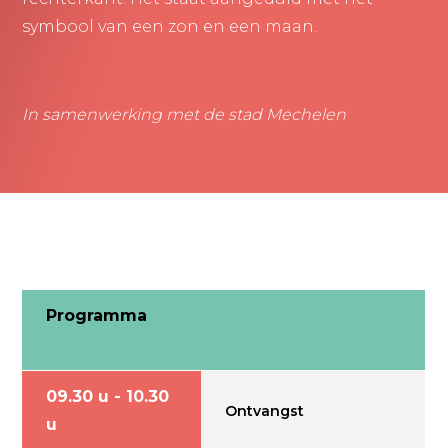
symbool van een zon en een maan.
In samenwerking met de stad Mechelen
Programma
09.30 u - 10.30
Ontvangst
u