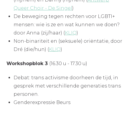
Queer Choir - De Singel
)
De beweging tegen rechten voor LGBTI+
mensen: wie is ze en wat kunnen we doen?
door Anna (zij/haar) (
KLIQ
)
Non-binariteit en (seksuele) oriëntatie, door
Dré (die/hun) (
KLIQ
)
Workshopblok 3
(16.30 u - 17.30 u)
Debat: trans activisme doorheen de tijd, in
gesprek met verschillende generaties trans
personen.
Genderexpressie Beurs