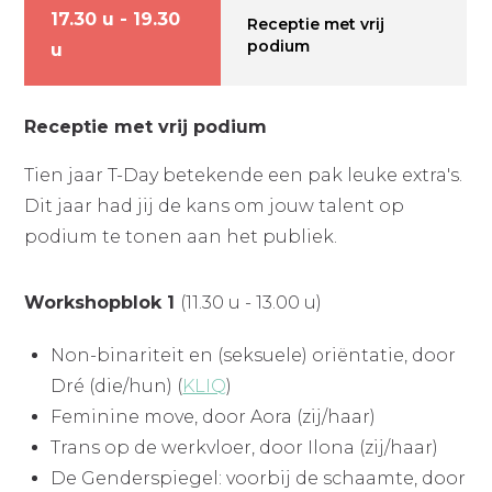
17.30 u - 19.30
Receptie met vrij
podium
u
Receptie met vrij podium
Tien jaar T-Day betekende een pak leuke extra's.
Dit jaar had jij de kans om jouw talent op
podium te tonen aan het publiek.
Workshopblok 1
(11.30 u - 13.00 u)
Non-binariteit en (seksuele) oriëntatie, door
Dré (die/hun) (
KLIQ
)
Feminine move, door Aora (zij/haar)
Trans op de werkvloer, door Ilona (zij/haar)
De Genderspiegel: voorbij de schaamte, door