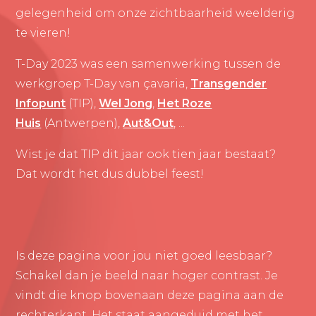
gelegenheid om onze zichtbaarheid weelderig
te vieren!
T-Day 2023 was een samenwerking tussen de
werkgroep T-Day van çavaria,
Transgender
Infopunt
(TIP),
Wel Jong
,
Het Roze
Huis
(Antwerpen),
Aut&Out
, ...
Wist je dat TIP dit jaar ook tien jaar bestaat?
Dat wordt het dus dubbel feest!
Is deze pagina voor jou niet goed leesbaar?
Schakel dan je beeld naar hoger contrast. Je
vindt die knop bovenaan deze pagina aan de
rechterkant. Het staat aangeduid met het