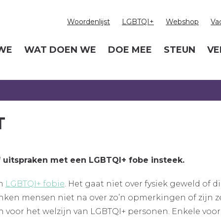
Woordenlijst
LGBTQI+
Webshop
Va
 WE
WAT DOEN WE
DOE MEE
STEUN
VE
T
 uitspraken met een LGBTQI+ fobe insteek.
an
LGBTQI+ fobie
. Het gaat niet over fysiek geweld of
nken mensen niet na over zo’n opmerkingen of zijn z
n voor het welzijn van LGBTQI+ personen. Enkele voo