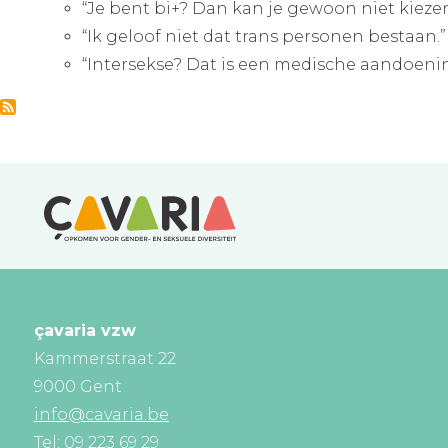
“Je bent bi+? Dan kan je gewoon niet kiez
“Ik geloof niet dat trans personen bestaan
“Intersekse? Dat is een medische aandoeni
çavaria vzw
Kammerstraat 22
9000 Gent
info@cavaria.be
Tel: 09 223 69 29