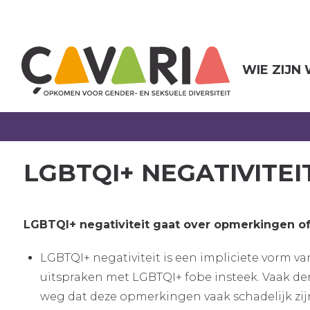
Overslaan
en
naar
de
inhoud
WIE ZIJN
gaan
LGBTQI+ NEGATIVITEI
LGBTQI+ negativiteit gaat over opmerkingen of
LGBTQI+ negativiteit is een impliciete vorm v
uitspraken met LGBTQI+ fobe insteek. Vaak de
weg dat deze opmerkingen vaak schadelijk zij