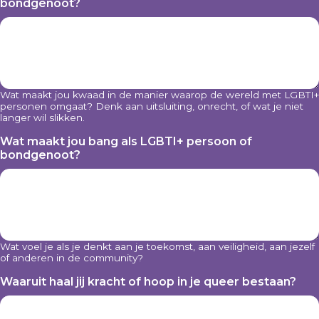
bondgenoot?
Wat maakt jou kwaad in d
e manie
r waarop de wereld met LGBTI+
personen omgaat? Denk aan uitsluiting, onrecht, of wat je niet
langer wil slikken.
Wat maakt jou bang als LGBTI+ persoon of
bondgenoot?
Wat voel je als je denkt aan je toekomst, aan veiligheid, aan jezelf
of anderen in de community?
Waaruit haal jij kracht of hoop in je queer bestaan?