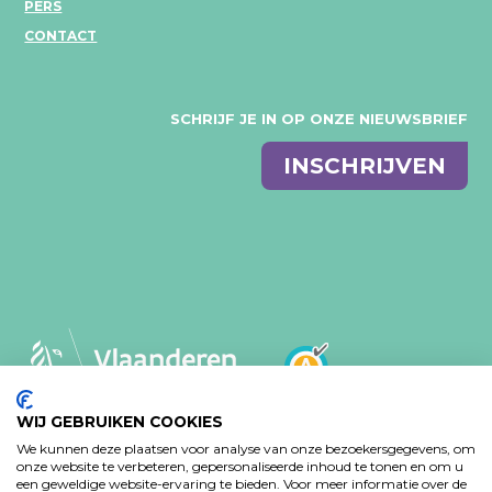
PERS
CONTACT
SCHRIJF JE IN OP ONZE NIEUWSBRIEF
E-
INSCHRIJVEN
mail
WIJ GEBRUIKEN COOKIES
We kunnen deze plaatsen voor analyse van onze bezoekersgegevens, om
MVO-BELEID
PRIVACY VERKLARING
onze website te verbeteren, gepersonaliseerde inhoud te tonen en om u
een geweldige website-ervaring te bieden. Voor meer informatie over de
TOEGANKELIJKHEIDSVERKLARING