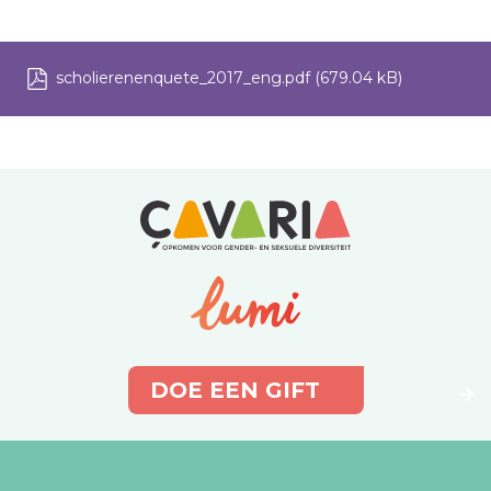
scholierenenquete_2017_eng.pdf
(679.04 kB)
DOE EEN GIFT