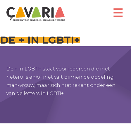
Overslaan
en
☰
naar
de
inhoud
gaan
DE + IN LGBTI+
De + in LGBTI+ staat voor iedereen die niet
hetero is en/of niet valt binnen de opdeling
man-vrouw, maar zich niet rekent onder een
van de letters in LGBTI+