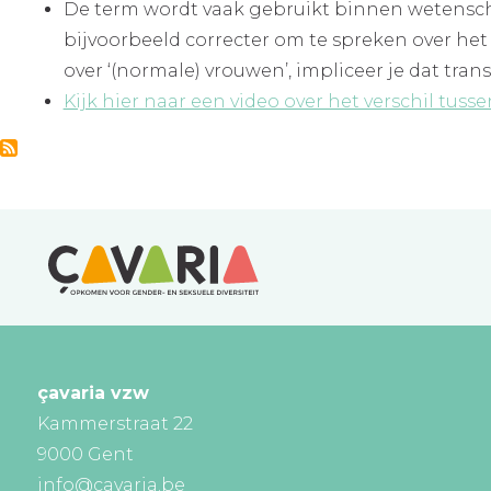
De term wordt vaak gebruikt binnen wetenscha
bijvoorbeeld correcter om te spreken over het v
over ‘(normale) vrouwen’, impliceer je dat tra
Kijk hier naar een video over het verschil tus
çavaria vzw
Kammerstraat 22
9000 Gent
info@cavaria.be