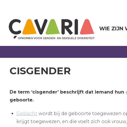
Overslaan
en
naar
de
inhoud
WIE ZIJN
gaan
CISGENDER
De term ‘cisgender’ beschrijft dat iemand hun
geboorte.
Geslacht
wordt bij de geboorte toegewezen op 
krijgt toegewezen, en die voelt zich ook vrouw