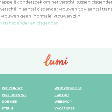
ppelijk onderzoek om het verschil tussen cisgender 
erschil in aantal cisgender vrouwen t.o.v. aantal tran
ns vrouwen geen (normale) vrouwen zijn.
sen transgender en cisgender.
WIE ZIJN WE
WOORDENLIJST
WAT DOEN WE
LGBTQI+
DOE MEE
WEBSHOP
STEUN
VACATURES