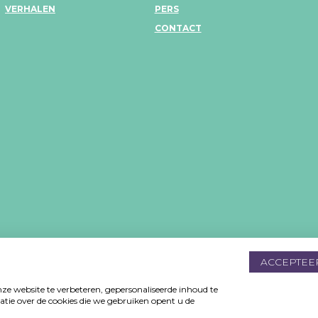
VERHALEN
PERS
CONTACT
MV
ACCEPTEE
De
e website te verbeteren, gepersonaliseerde inhoud te
tie over de cookies die we gebruiken opent u de