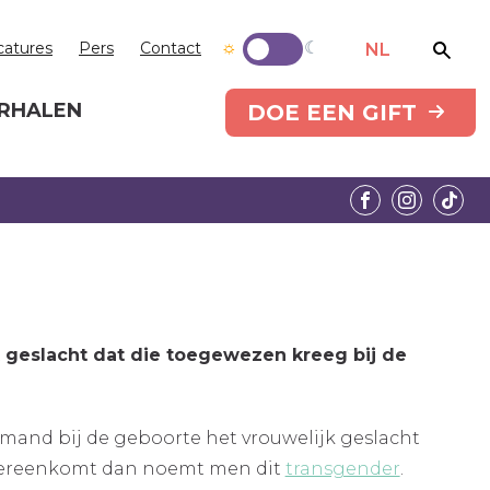
catures
Pers
Contact
NL
RHALEN
DOE EEN GIFT
geslacht dat die toegewezen kreeg bij de
emand bij de geboorte het vrouwelijk geslacht
ig overeenkomt dan noemt men dit
transgender
.