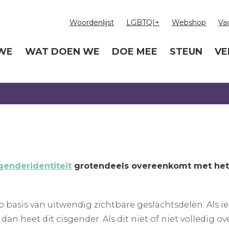
Woordenlijst
LGBTQI+
Webshop
Va
 WE
WAT DOEN WE
DOE MEE
STEUN
VE
genderidentiteit
grotendeels overeenkomt met het 
basis van uitwendig zichtbare geslachtsdelen. Als i
, dan heet dit cisgender. Als dit niet of niet volled